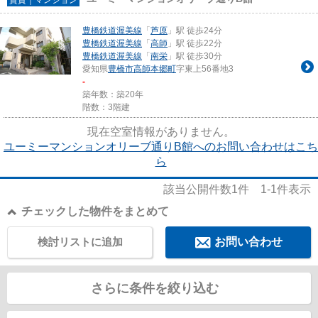
豊橋鉄道渥美線
「
芦原
」駅 徒歩24分
豊橋鉄道渥美線
「
高師
」駅 徒歩22分
豊橋鉄道渥美線
「
南栄
」駅 徒歩30分
愛知県
豊橋市
高師本郷町
字東上56番地3
-
築年数：築20年
階数：3階建
現在空室情報がありません。
ユーミーマンションオリーブ通りB館へのお問い合わせはこち
ら
該当公開件数
1
件
1-1
件表示
チェックした物件をまとめて
検討リストに追加
お問い合わせ
さらに条件を絞り込む