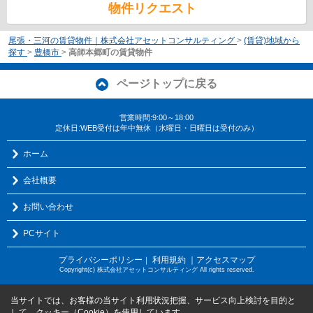
物件リクエスト
尾張・三河の賃貸物件｜株式会社アセットコンサルティング
>
(賃貸)地域から
探す
>
豊橋市
>
高師本郷町の賃貸物件
ページトップに戻る
営業時間:9:00～18:00
定休日:WEB受付は年中無休（水曜日・日曜日は受付のみ）
ホーム
会社概要
お問い合わせ
PCサイト
プライバシーポリシー
利用規約
｜アクセスマップ
｜
Copyright(c) 株式会社アセットコンサルティング All rights reserved.
当サイトでは、お客様の当サイト利用状況把握、サービス向上検討を目的と
して、クッキー（Cookie）を使用しています。