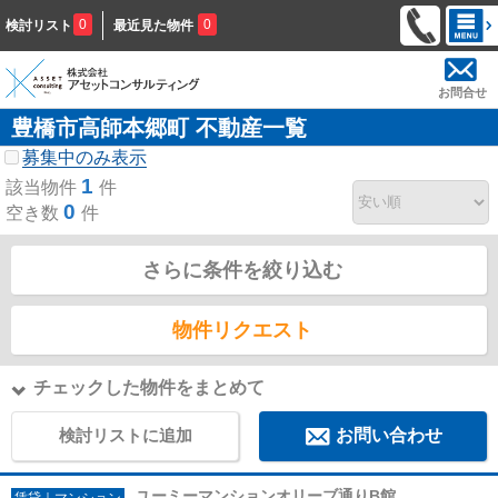
0
0
検討リスト
最近見た物件
お問合せ
豊橋市高師本郷町 不動産一覧
募集中のみ表示
1
該当物件
件
0
空き数
件
さらに条件を絞り込む
物件リクエスト
チェックした物件をまとめて
検討リストに追加
お問い合わせ
ユーミーマンションオリーブ通りB館
賃貸｜マンション