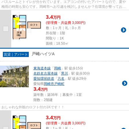
バスルームとトイレが分かれています。エアコンの付いたアパートなので、夏や
梅雨の時期も安心です。岡崎市へお引越を検討しませんか？住環境が整ってお
り、快適に暮らすことができま...
3.4
万
円
(管理費・共益費 3,000円)
敷：1ヶ月｜礼：0ヶ月
所在階：1階
間取り：1K
面積：18.50㎡
戸崎ハイツA
賃貸｜アパート
東海道本線
「
岡崎
」駅 徒歩15分
名鉄名古屋本線
「
男川
」駅 徒歩30分
愛知環状鉄道
「
六名
」駅 徒歩29分
愛知県
岡崎市
戸崎町
3.4
万円
築年数：築36年 ｜募集中：
1室
階数：2階建
おしゃれな外観のロフト付の1Kです！！
3.4
万
円
(管理費・共益費 3,000円)
敷：1ヶ月｜礼：-