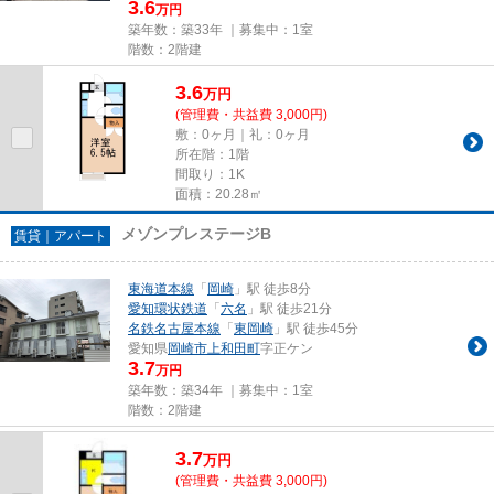
3.6
万円
築年数：築33年 ｜募集中：
1室
階数：2階建
3.6
万
円
(管理費・共益費 3,000円)
敷：0ヶ月｜礼：0ヶ月
所在階：1階
間取り：1K
面積：20.28㎡
メゾンプレステージB
賃貸｜アパート
東海道本線
「
岡崎
」駅 徒歩8分
愛知環状鉄道
「
六名
」駅 徒歩21分
名鉄名古屋本線
「
東岡崎
」駅 徒歩45分
愛知県
岡崎市
上和田町
字正ケン
3.7
万円
築年数：築34年 ｜募集中：
1室
階数：2階建
3.7
万
円
(管理費・共益費 3,000円)