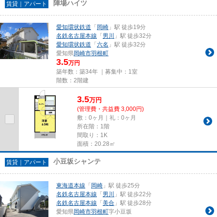
陣場ハイツ
賃貸｜アパート
愛知環状鉄道
「
岡崎
」駅 徒歩19分
名鉄名古屋本線
「
男川
」駅 徒歩32分
愛知環状鉄道
「
六名
」駅 徒歩32分
愛知県
岡崎市
羽根町
3.5
万円
築年数：築34年 ｜募集中：
1室
階数：2階建
3.5
万
円
(管理費・共益費 3,000円)
敷：0ヶ月｜礼：0ヶ月
所在階：1階
間取り：1K
面積：20.28㎡
小豆坂シャンテ
賃貸｜アパート
東海道本線
「
岡崎
」駅 徒歩25分
名鉄名古屋本線
「
男川
」駅 徒歩22分
名鉄名古屋本線
「
美合
」駅 徒歩28分
愛知県
岡崎市
羽根町
字小豆坂