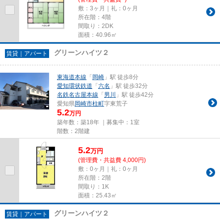
敷：3ヶ月｜礼：0ヶ月
所在階：4階
間取り：2DK
面積：40.96㎡
グリーンハイツ２
賃貸｜アパート
東海道本線
「
岡崎
」駅 徒歩8分
愛知環状鉄道
「
六名
」駅 徒歩32分
名鉄名古屋本線
「
男川
」駅 徒歩42分
愛知県
岡崎市
柱町
字東荒子
5.2
万円
築年数：築18年 ｜募集中：
1室
階数：2階建
5.2
万
円
(管理費・共益費 4,000円)
敷：0ヶ月｜礼：0ヶ月
所在階：2階
間取り：1K
面積：25.43㎡
グリーンハイツ２
賃貸｜アパート