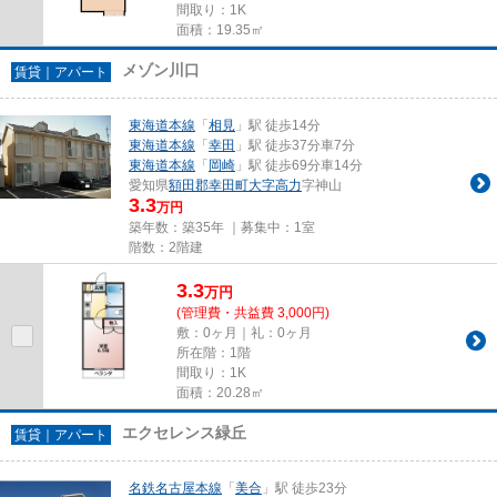
間取り：1K
面積：19.35㎡
メゾン川口
賃貸｜アパート
東海道本線
「
相見
」駅 徒歩14分
東海道本線
「
幸田
」駅 徒歩37分車7分
東海道本線
「
岡崎
」駅 徒歩69分車14分
愛知県
額田郡幸田町
大字高力
字神山
3.3
万円
築年数：築35年 ｜募集中：
1室
階数：2階建
3.3
万
円
(管理費・共益費 3,000円)
敷：0ヶ月｜礼：0ヶ月
所在階：1階
間取り：1K
面積：20.28㎡
エクセレンス緑丘
賃貸｜アパート
名鉄名古屋本線
「
美合
」駅 徒歩23分