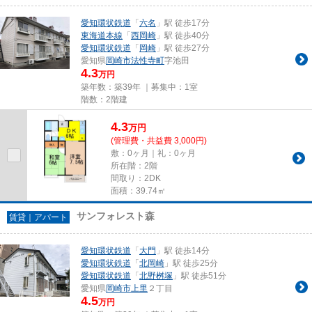
愛知環状鉄道
「
六名
」駅 徒歩17分
東海道本線
「
西岡崎
」駅 徒歩40分
愛知環状鉄道
「
岡崎
」駅 徒歩27分
愛知県
岡崎市
法性寺町
字池田
4.3
万円
築年数：築39年 ｜募集中：
1室
階数：2階建
4.3
万
円
(管理費・共益費 3,000円)
敷：0ヶ月｜礼：0ヶ月
所在階：2階
間取り：2DK
面積：39.74㎡
サンフォレスト森
賃貸｜アパート
愛知環状鉄道
「
大門
」駅 徒歩14分
愛知環状鉄道
「
北岡崎
」駅 徒歩25分
愛知環状鉄道
「
北野桝塚
」駅 徒歩51分
愛知県
岡崎市
上里
２丁目
4.5
万円