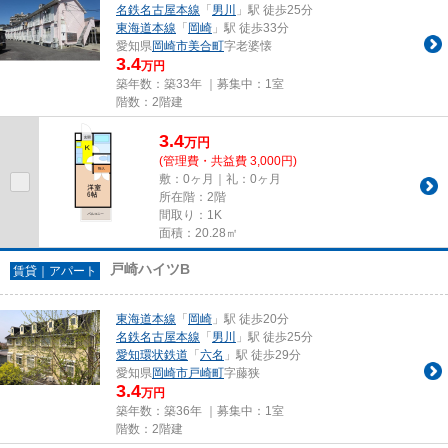
名鉄名古屋本線
「
男川
」駅 徒歩25分
東海道本線
「
岡崎
」駅 徒歩33分
愛知県
岡崎市
美合町
字老婆懐
3.4
万円
築年数：築33年 ｜募集中：
1室
階数：2階建
3.4
万
円
(管理費・共益費 3,000円)
敷：0ヶ月｜礼：0ヶ月
所在階：2階
間取り：1K
面積：20.28㎡
戸崎ハイツB
賃貸｜アパート
東海道本線
「
岡崎
」駅 徒歩20分
名鉄名古屋本線
「
男川
」駅 徒歩25分
愛知環状鉄道
「
六名
」駅 徒歩29分
愛知県
岡崎市
戸崎町
字藤狭
3.4
万円
築年数：築36年 ｜募集中：
1室
階数：2階建