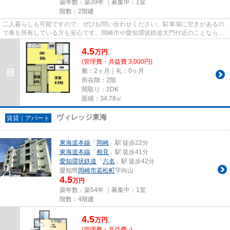
築年数：築39年 ｜募集中：
1室
階数：2階建
二人暮らしも可能ですので、ぜひお問い合わせください。駐車場に空きがあるの
で車を所有している方も安心です。岡崎市や愛知環状鉄道大門付近のことなら、
当社までお気軽にご連絡下さ...
4.5
万
円
(管理費・共益費 3,000円)
敷：2ヶ月｜礼：0ヶ月
所在階：2階
間取り：2DK
面積：34.78㎡
ヴィレッジ東海
賃貸｜アパート
東海道本線
「
岡崎
」駅 徒歩22分
東海道本線
「
相見
」駅 徒歩41分
愛知環状鉄道
「
六名
」駅 徒歩42分
愛知県
岡崎市
若松町
字向山
4.5
万円
築年数：築54年 ｜募集中：
1室
階数：4階建
4.5
万
円
(管理費・共益費 -)