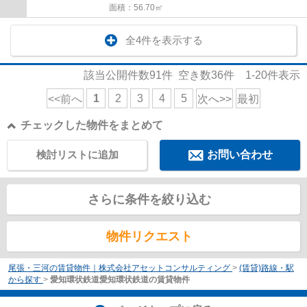
面積：56.70㎡
全4件を表示する
該当公開件数
91
件 空き数
36
件
1-20
件表示
1
2
3
4
5
<<前へ
次へ>>
最初
チェックした物件をまとめて
検討リストに追加
お問い合わせ
さらに条件を絞り込む
物件リクエスト
尾張・三河の賃貸物件｜株式会社アセットコンサルティング
>
(賃貸)路線・駅
から探す
>
愛知環状鉄道愛知環状鉄道の賃貸物件