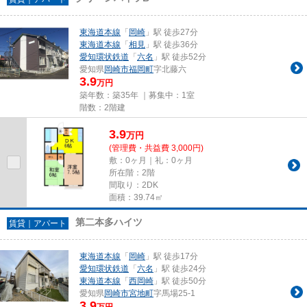
東海道本線
「
岡崎
」駅 徒歩27分
東海道本線
「
相見
」駅 徒歩36分
愛知環状鉄道
「
六名
」駅 徒歩52分
愛知県
岡崎市
福岡町
字北藤六
3.9
万円
築年数：築35年 ｜募集中：
1室
階数：2階建
3.9
万
円
(管理費・共益費 3,000円)
敷：0ヶ月｜礼：0ヶ月
所在階：2階
間取り：2DK
面積：39.74㎡
第二本多ハイツ
賃貸｜アパート
東海道本線
「
岡崎
」駅 徒歩17分
愛知環状鉄道
「
六名
」駅 徒歩24分
東海道本線
「
西岡崎
」駅 徒歩50分
愛知県
岡崎市
宮地町
字馬場25-1
3.9
万円