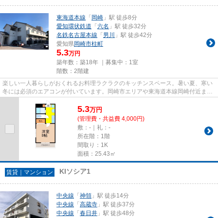
東海道本線
「
岡崎
」駅 徒歩8分
愛知環状鉄道
「
六名
」駅 徒歩32分
名鉄名古屋本線
「
男川
」駅 徒歩42分
愛知県
岡崎市
柱町
5.3
万円
築年数：築18年 ｜募集中：
1室
階数：2階建
楽しい一人暮らしがおくれるお料理ラクラクのキッチンスペース。暑い夏、寒い
冬には必須のエアコンが付いています。岡崎市エリアや東海道本線岡崎付近まで
のお引っ越しをご検討されて...
5.3
万
円
(管理費・共益費 4,000円)
敷：-｜礼：-
所在階：1階
間取り：1K
面積：25.43㎡
KIソシア1
賃貸｜マンション
中央線
「
神領
」駅 徒歩14分
中央線
「
高蔵寺
」駅 徒歩37分
中央線
「
春日井
」駅 徒歩48分