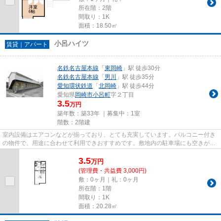
所在階：2階
間取り：1K
面積：18.50㎡
小呂ハイツ
賃貸｜アパート
名鉄名古屋本線
「
東岡崎
」駅 徒歩30分
名鉄名古屋本線
「
男川
」駅 徒歩35分
愛知環状鉄道
「
北岡崎
」駅 徒歩44分
愛知県
岡崎市
小呂町
字２丁目
3.5
万円
築年数：築33年 ｜募集中：
1室
階数：2階建
室内設備はエアコンなどが揃っており、とても充実しています。バルコニー付き
の物件で、用途に合わせて利用できおすすめです。敷地内の駐車場にも空きがあ
り、駐車可能です。賃料3.4万...
3.5
万
円
(管理費・共益費 3,000円)
敷：0ヶ月｜礼：0ヶ月
所在階：1階
間取り：1K
面積：20.28㎡