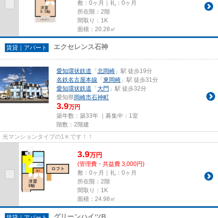
敷：0ヶ月｜礼：0ヶ月
所在階：2階
間取り：1K
面積：20.28㎡
エクセレンス石神
賃貸｜アパート
愛知環状鉄道
「
北岡崎
」駅 徒歩19分
名鉄名古屋本線
「
東岡崎
」駅 徒歩31分
愛知環状鉄道
「
大門
」駅 徒歩32分
愛知県
岡崎市
石神町
3.9
万円
築年数：築33年 ｜募集中：
1室
階数：2階建
光マンションタイプの1Ｋです！！
3.9
万
円
(管理費・共益費 3,000円)
敷：0ヶ月｜礼：0ヶ月
所在階：2階
間取り：1K
面積：24.98㎡
グリーンハイツB
賃貸｜アパート