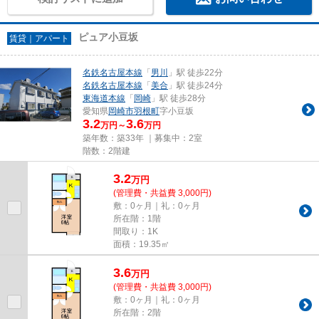
ピュア小豆坂
賃貸｜アパート
名鉄名古屋本線
「
男川
」駅 徒歩22分
名鉄名古屋本線
「
美合
」駅 徒歩24分
東海道本線
「
岡崎
」駅 徒歩28分
愛知県
岡崎市
羽根町
字小豆坂
3.2
3.6
万円～
万円
築年数：築33年 ｜募集中：
2室
階数：2階建
3.2
万
円
(管理費・共益費 3,000円)
敷：0ヶ月｜礼：0ヶ月
所在階：1階
間取り：1K
面積：19.35㎡
3.6
万
円
(管理費・共益費 3,000円)
敷：0ヶ月｜礼：0ヶ月
所在階：2階