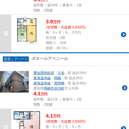
築年数：築39年 ｜募集中：
1室
階数：2階建
3.9
万
円
(管理費・共益費 3,000円)
敷：0ヶ月｜礼：0万円
所在階：2階
間取り：2DK
面積：39.74㎡
ボヌールアベニール
賃貸｜アパート
愛知環状鉄道
「
六名
」駅 徒歩26分
東海道本線
「
岡崎
」駅 徒歩26分
東海道本線
「
西岡崎
」駅 徒歩49分
愛知県
岡崎市
赤渋町
字上河原
4.1
万円
築年数：築21年 ｜募集中：
1室
階数：2階建
4.1
万
円
(管理費・共益費 3,500円)
敷：0ヶ月｜礼：0ヶ月