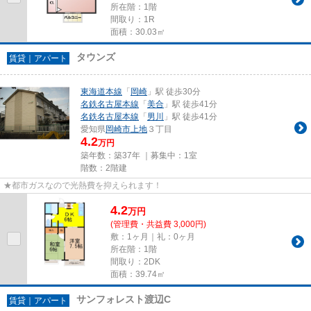
所在階：1階
間取り：1R
面積：30.03㎡
タウンズ
賃貸｜アパート
東海道本線
「
岡崎
」駅 徒歩30分
名鉄名古屋本線
「
美合
」駅 徒歩41分
名鉄名古屋本線
「
男川
」駅 徒歩41分
愛知県
岡崎市
上地
３丁目
4.2
万円
築年数：築37年 ｜募集中：
1室
階数：2階建
★都市ガスなので光熱費を抑えられます！
4.2
万
円
(管理費・共益費 3,000円)
敷：1ヶ月｜礼：0ヶ月
所在階：1階
間取り：2DK
面積：39.74㎡
サンフォレスト渡辺C
賃貸｜アパート