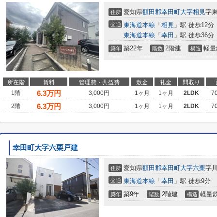
愛知県
額田郡幸田町
大字相見
字
住所
交通
東海道本線
「
相見
」駅 徒歩12分
東海道本線
「
幸田
」駅 徒歩36分
築22年
2階建
軽量
築年
階数
構造
所在階
賃料
管理費・共益費
敷金
礼金
間取り
6.3
万円
1階
3,000円
1ヶ月
1ヶ月
2LDK
7
6.3
万円
2階
3,000円
1ヶ月
1ヶ月
2LDK
7
幸田町大字六栗戸建
愛知県
額田郡幸田町
大字六栗
字川
住所
交通
東海道本線
「
幸田
」駅 徒歩9分
築9年
2階建
軽量
築年
階数
構造