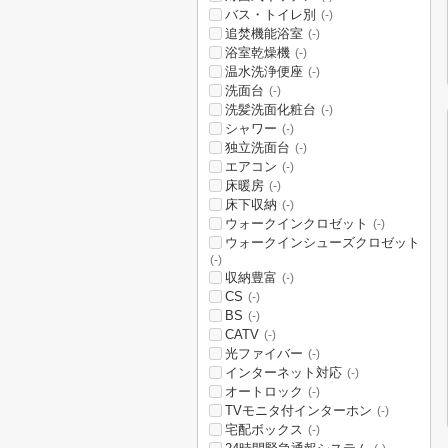
バス・トイレ別
(-)
追焚機能浴室
(-)
浴室乾燥機
(-)
温水洗浄便座
(-)
洗面台
(-)
洗髪洗面化粧台
(-)
シャワー
(-)
独立洗面台
(-)
エアコン
(-)
床暖房
(-)
床下収納
(-)
ウォークインクロゼット
(-)
ウォークインシューズクロゼット
(-)
収納豊富
(-)
CS
(-)
BS
(-)
CATV
(-)
光ファイバー
(-)
インターネット対応
(-)
オートロック
(-)
TVモニタ付インターホン
(-)
宅配ボックス
(-)