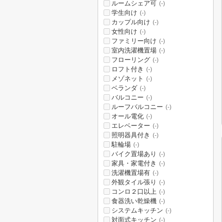
ルームシェア可
(-)
学生向け
(-)
カップル向け
(-)
女性向け
(-)
ファミリー向け
(-)
室内洗濯機置場
(-)
フローリング
(-)
ロフト付き
(-)
メゾネット
(-)
ベランダ
(-)
バルコニー
(-)
ルーフバルコニー
(-)
オール電化
(-)
エレベーター
(-)
照明器具付き
(-)
駐輪場
(-)
バイク置場あり
(-)
家具・家電付き
(-)
洗濯機置場有
(-)
外観タイル張り
(-)
コンロ２口以上
(-)
食器洗い乾燥機
(-)
システムキッチン
(-)
対面式キッチン
(-)