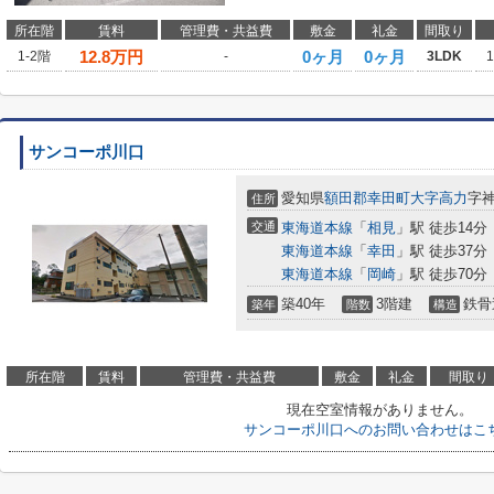
所在階
賃料
管理費・共益費
敷金
礼金
間取り
12.8
万円
0ヶ月
0ヶ月
1-2階
-
3LDK
サンコーポ川口
愛知県
額田郡幸田町
大字高力
字
住所
交通
東海道本線
「
相見
」駅 徒歩14分
東海道本線
「
幸田
」駅 徒歩37分
東海道本線
「
岡崎
」駅 徒歩70分
築40年
3階建
鉄骨
築年
階数
構造
所在階
賃料
管理費・共益費
敷金
礼金
間取り
現在空室情報がありません。
サンコーポ川口へのお問い合わせはこ