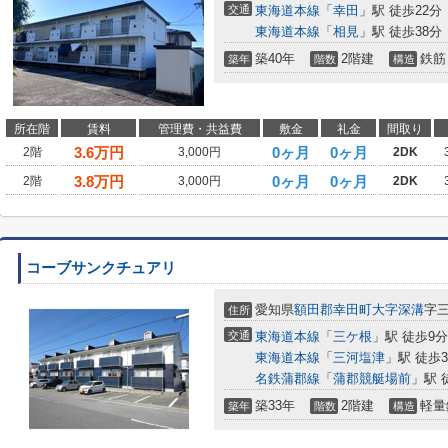
交通
東海道本線
「
幸田
」駅 徒歩22分
東海道本線
「
相見
」駅 徒歩38分
築40年
2階建
鉄筋
築年
階数
構造
所在階
賃料
管理費・共益費
敷金
礼金
間取り
3.6
万円
0ヶ月
0ヶ月
2階
3,000円
2DK
3.8
万円
0ヶ月
0ヶ月
2階
3,000円
2DK
コーブサンクチュアリ
愛知県
額田郡幸田町
大字深溝
字
住所
交通
東海道本線
「
三ケ根
」駅 徒歩9分
東海道本線
「
三河塩津
」駅 徒歩3
名鉄蒲郡線
「
蒲郡競艇場前
」駅 
築33年
2階建
軽量
築年
階数
構造