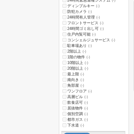
24時間緊急通報システム
(-)
ディンプルキー
(-)
防犯カメラ
(-)
24時間有人管理
(-)
フロントサービス
(-)
24時間ゴミ出し可
(-)
住戸内覧可能
(-)
コンシェルジュサービス
(-)
駐車場あり
(-)
2階以上
(-)
1階の物件
(-)
10階以上
(-)
20階以上
(-)
最上階
(-)
南向き
(-)
角部屋
(-)
ワンフロア
(-)
高層ビル
(-)
飲食店可
(-)
居抜物件
(-)
個別空調
(-)
都市ガス
(-)
下水道
(-)