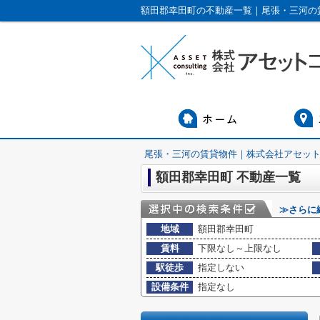
額田郡幸田町の不動産一覧｜尾張・三河の
尾張・三河の賃貸物件｜株式会社アセッ
額田郡幸田町 不動産一覧
≫さらに
地域
額田郡幸田町
賃料
下限なし～上限なし
駅徒歩
指定しない
設備条件
指定なし