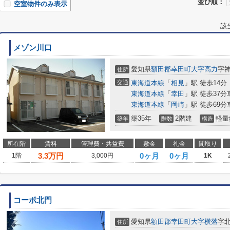
並び順：
空室物件のみ表示
該
メゾン川口
愛知県
額田郡幸田町
大字高力
字
住所
交通
東海道本線
「
相見
」駅 徒歩14分
東海道本線
「
幸田
」駅 徒歩37分
東海道本線
「
岡崎
」駅 徒歩69分
築35年
2階建
軽量
築年
階数
構造
所在階
賃料
管理費・共益費
敷金
礼金
間取り
3.3
万円
0ヶ月
0ヶ月
1階
3,000円
1K
コーポ北門
愛知県
額田郡幸田町
大字横落
字
住所