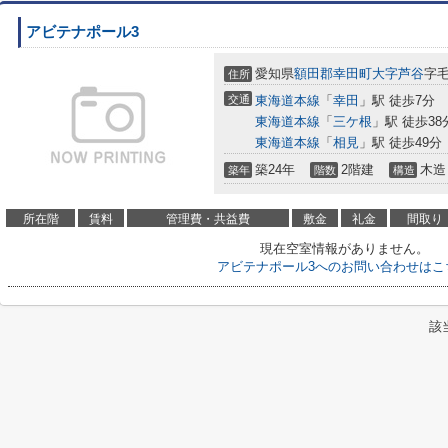
アビテナポール3
愛知県
額田郡幸田町
大字芦谷
字
住所
交通
東海道本線
「
幸田
」駅 徒歩7分
東海道本線
「
三ケ根
」駅 徒歩38
東海道本線
「
相見
」駅 徒歩49分
築24年
2階建
木造
築年
階数
構造
所在階
賃料
管理費・共益費
敷金
礼金
間取り
現在空室情報がありません。
アビテナポール3へのお問い合わせはこ
該