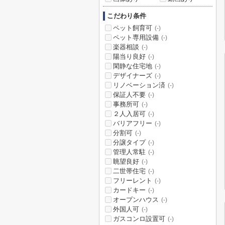
こだわり条件
ペット飼育可
(-)
ペット専用設備
(-)
楽器相談
(-)
陽当り良好
(-)
閑静な住宅地
(-)
デザイナーズ
(-)
リノベーション済
(-)
保証人不要
(-)
事務所可
(-)
２人入居可
(-)
バリアフリー
(-)
分割可
(-)
分譲タイプ
(-)
管理人常駐
(-)
眺望良好
(-)
二世帯住宅
(-)
フリーレント
(-)
カードキー
(-)
オープンハウス
(-)
外国人可
(-)
ガスコンロ設置可
(-)