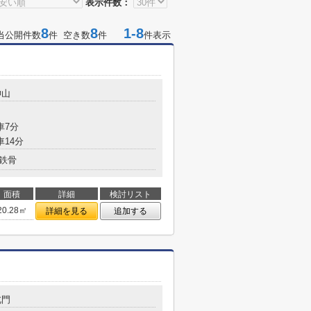
表示件数：
8
8
1-8
当公開件数
件 空き数
件
件表示
神山
車7分
車14分
鉄骨
面積
詳細
検討リスト
20.28㎡
詳細を見る
追加する
北門