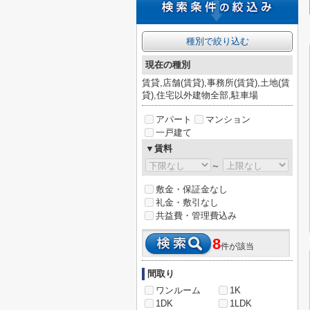
種別で絞り込む
現在の種別
賃貸,店舗(賃貸),事務所(賃貸),土地(賃
貸),住宅以外建物全部,駐車場
アパート
マンション
一戸建て
▼賃料
～
敷金・保証金なし
礼金・敷引なし
共益費・管理費込み
8
件が該当
間取り
ワンルーム
1K
1DK
1LDK