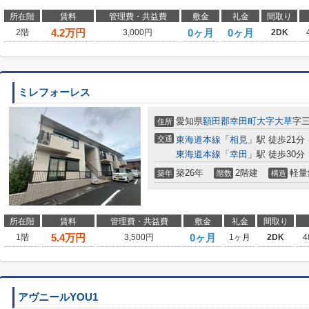
所在階
賃料
管理費・共益費
敷金
礼金
間取り
4.2
万円
0ヶ月
0ヶ月
2階
3,000円
2DK
ミレフォーレス
愛知県
額田郡幸田町
大字大草
字三
住所
交通
東海道本線
「
相見
」駅 徒歩21分
東海道本線
「
幸田
」駅 徒歩30分
築26年
2階建
軽量
築年
階数
構造
所在階
賃料
管理費・共益費
敷金
礼金
間取り
5.4
万円
0ヶ月
1階
3,500円
1ヶ月
2DK
4
アヴニールYOU1