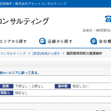
賃貸物件｜株式会社アセットコンサルティング
定休日：WEB受
トコンサルティング
>
(賃貸)地域から探す
>
額田郡幸田町の賃貸物件
細かいエリアに絞って見る。
面積
下限なし～上限なし
築年数
指定しない
間取り
指定なし