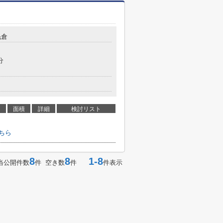
毛倉
分
面積
詳細
検討リスト
ちら
8
8
1-8
当公開件数
件 空き数
件
件表示