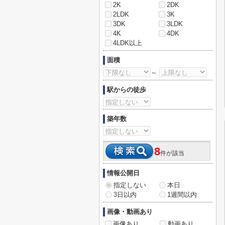
2K
2DK
2LDK
3K
3DK
3LDK
4K
4DK
4LDK以上
面積
～
駅からの徒歩
築年数
8
件が該当
情報公開日
指定しない
本日
3日以内
1週間以内
画像・動画あり
画像あり
動画あり