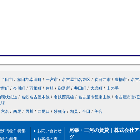
半田市
/
額田郡幸田町
/
一宮市
/
名古屋市名東区
/
春日井市
/
豊橋市
/
名古
大留町
/
今川町
/
羽根町
/
住崎
/
御器所
/
井田町
/
大岩町
/
山の手
知環状鉄道
/
名鉄名古屋本線
/
名鉄西尾線
/
名古屋市営東山線
/
名古屋市営桜
央線
六名
/
西尾
/
男川
/
西尾口
/
妙興寺
/
相見
/
半田
/
美合
尾張・三河の賃貸｜株式会社ア
金0円物件特集
お問い合わせ
グ
円物件特集
お客様の声