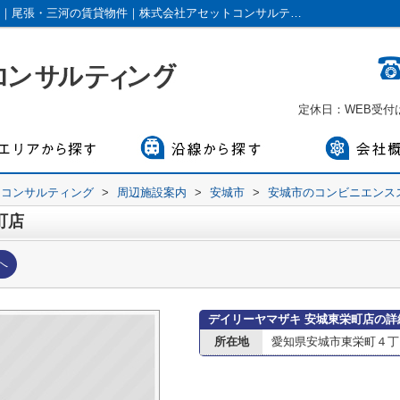
デイリーヤマザキ 安城東栄町店情報ページ｜尾張・三河の賃貸物件｜株式会社アセットコンサルティング
定休日：WEB受
トコンサルティング
>
周辺施設案内
>
安城市
>
安城市のコンビニエンス
町店
へ
デイリーヤマザキ 安城東栄町店の詳
所在地
愛知県安城市東栄町４丁目