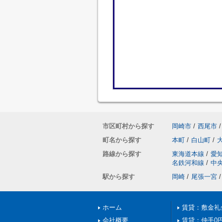
市区町村から探す
岡崎市
/
西尾市
/
町名から探す
本町
/
白山町
/
路線から探す
東海道本線
/
愛
名鉄河和線
/
中
駅から探す
岡崎
/
尾張一宮
/
ホーム
賃貸：敷金礼
会社概要
賃貸：仲手0