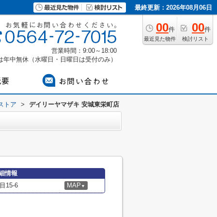
最終更新：2026年08月06日
00
00
件
件
最近見た物件
検討リスト
営業時間：9:00～18:00
付は年中無休（水曜日・日曜日は受付のみ）
ストア
>
デイリーヤマザキ 安城東栄町店
細情報
15-6
MAP
▼