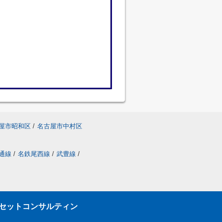
屋市昭和区
/
名古屋市中村区
通線
/
名鉄尾西線
/
武豊線
/
セットコンサルティン