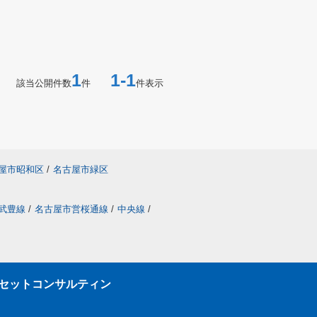
1
1-1
該当公開件数
件
件表示
屋市昭和区
/
名古屋市緑区
武豊線
/
名古屋市営桜通線
/
中央線
/
セットコンサルティン