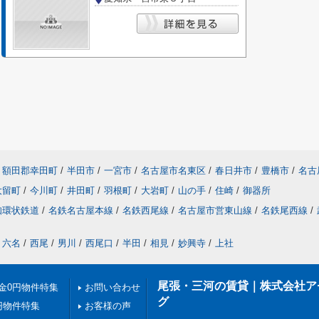
額田郡幸田町
/
半田市
/
一宮市
/
名古屋市名東区
/
春日井市
/
豊橋市
/
名古
大留町
/
今川町
/
井田町
/
羽根町
/
大岩町
/
山の手
/
住崎
/
御器所
知環状鉄道
/
名鉄名古屋本線
/
名鉄西尾線
/
名古屋市営東山線
/
名鉄尾西線
/
六名
/
西尾
/
男川
/
西尾口
/
半田
/
相見
/
妙興寺
/
上社
尾張・三河の賃貸｜株式会社ア
金0円物件特集
お問い合わせ
グ
円物件特集
お客様の声