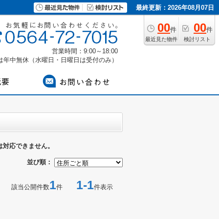
最終更新：2026年08月07日
00
00
件
件
最近見た物件
検討リスト
営業時間：9:00～18:00
付は年中無休（水曜日・日曜日は受付のみ）
は対応できません。
並び順：
1
1-1
該当公開件数
件
件表示