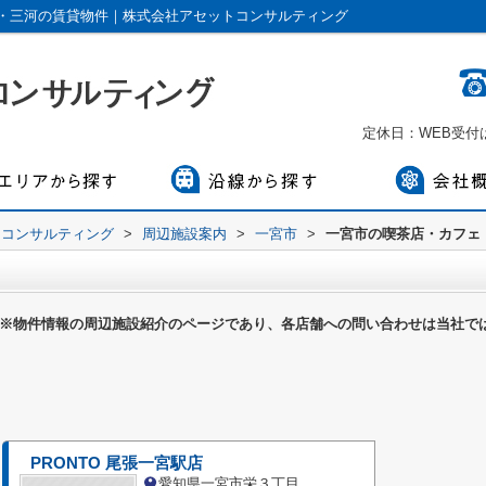
・三河の賃貸物件｜株式会社アセットコンサルティング
定休日：WEB受
トコンサルティング
>
周辺施設案内
>
一宮市
>
一宮市の喫茶店・カフェ
※物件情報の周辺施設紹介のページであり、各店舗への問い合わせは当社で
PRONTO 尾張一宮駅店
愛知県一宮市栄３丁目