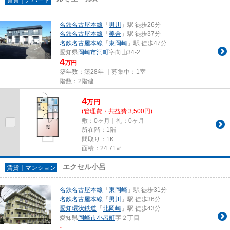
名鉄名古屋本線
「
男川
」駅 徒歩26分
名鉄名古屋本線
「
美合
」駅 徒歩37分
名鉄名古屋本線
「
東岡崎
」駅 徒歩47分
愛知県
岡崎市
洞町
字向山34-2
4
万円
築年数：築28年 ｜募集中：
1室
階数：2階建
4
万
円
(管理費・共益費 3,500円)
敷：0ヶ月｜礼：0ヶ月
所在階：1階
間取り：1K
面積：24.71㎡
エクセル小呂
賃貸｜マンション
名鉄名古屋本線
「
東岡崎
」駅 徒歩31分
名鉄名古屋本線
「
男川
」駅 徒歩36分
愛知環状鉄道
「
北岡崎
」駅 徒歩43分
愛知県
岡崎市
小呂町
字２丁目
-