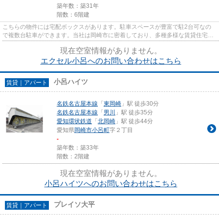
築年数：築31年
階数：6階建
こちらの物件には宅配ボックスがあります。駐車スペースが豊富で駐2台可なの
で複数台駐車ができます。当社は岡崎市に密着しており、多種多様な賃貸住宅情
報をお取り扱いしております。...
現在空室情報がありません。
エクセル小呂へのお問い合わせはこちら
小呂ハイツ
賃貸｜アパート
名鉄名古屋本線
「
東岡崎
」駅 徒歩30分
名鉄名古屋本線
「
男川
」駅 徒歩35分
愛知環状鉄道
「
北岡崎
」駅 徒歩44分
愛知県
岡崎市
小呂町
字２丁目
-
築年数：築33年
階数：2階建
現在空室情報がありません。
小呂ハイツへのお問い合わせはこちら
プレイソ大平
賃貸｜アパート