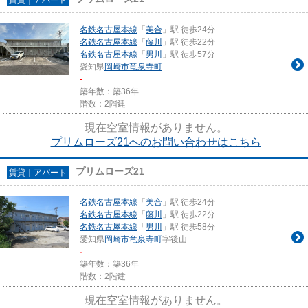
名鉄名古屋本線
「
美合
」駅 徒歩24分
名鉄名古屋本線
「
藤川
」駅 徒歩22分
名鉄名古屋本線
「
男川
」駅 徒歩57分
愛知県
岡崎市
竜泉寺町
-
築年数：築36年
階数：2階建
現在空室情報がありません。
プリムローズ21へのお問い合わせはこちら
プリムローズ21
賃貸｜アパート
名鉄名古屋本線
「
美合
」駅 徒歩24分
名鉄名古屋本線
「
藤川
」駅 徒歩22分
名鉄名古屋本線
「
男川
」駅 徒歩58分
愛知県
岡崎市
竜泉寺町
字後山
-
築年数：築36年
階数：2階建
現在空室情報がありません。