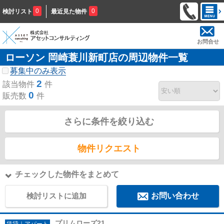
0
0
検討リスト
最近見た物件
お問合せ
ローソン 岡崎蓑川新町店の周辺物件一覧
募集中のみ表示
2
該当物件
件
0
販売数
件
さらに条件を絞り込む
物件リクエスト
チェックした物件をまとめて
検討リストに追加
お問い合わせ
プリムローズ21
賃貸｜アパート