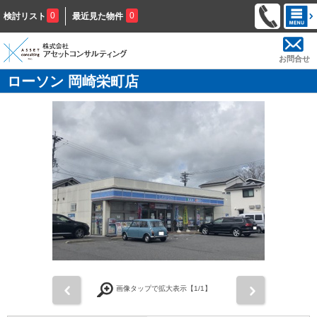
0
0
検討リスト
最近見た物件
お問合せ
ローソン 岡崎栄町店
前
次
画像タップで拡大表示【
1
/1】