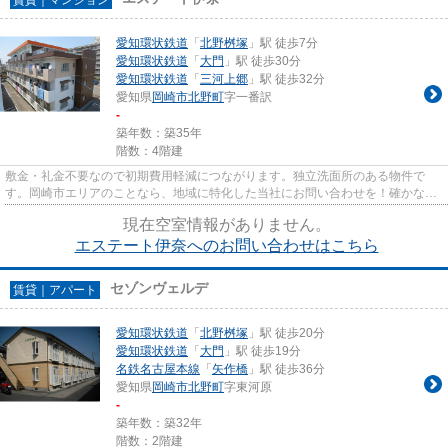
愛知環状鉄道
「
北野桝塚
」駅 徒歩7分
愛知環状鉄道
「
大門
」駅 徒歩30分
愛知環状鉄道
「
三河上郷
」駅 徒歩32分
愛知県
岡崎市
北野町
字一番訳
-
築年数：築35年
階数：4階建
敷金・礼金不要なので初期費用軽減につながります。独立洗面所のある物件で
す。岡崎市エリアのことなら、地域に特化した当社にお問い合わせを！確かな地
域情報と賃貸情報をご提供いた...
現在空室情報がありません。
エステート伊奈へのお問い合わせはこちら
セゾンヴェルデ
賃貸｜アパート
愛知環状鉄道
「
北野桝塚
」駅 徒歩20分
愛知環状鉄道
「
大門
」駅 徒歩19分
名鉄名古屋本線
「
矢作橋
」駅 徒歩36分
愛知県
岡崎市
北野町
字東河原
-
築年数：築32年
階数：2階建