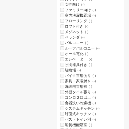
女性向け
(-)
ファミリー向け
(-)
室内洗濯機置場
(-)
フローリング
(-)
ロフト付き
(-)
メゾネット
(-)
ベランダ
(-)
バルコニー
(-)
ルーフバルコニー
(-)
オール電化
(-)
エレベーター
(-)
照明器具付き
(-)
駐輪場
(-)
バイク置場あり
(-)
家具・家電付き
(-)
洗濯機置場有
(-)
外観タイル張り
(-)
コンロ２口以上
(-)
食器洗い乾燥機
(-)
システムキッチン
(-)
対面式キッチン
(-)
バス・トイレ別
(-)
追焚機能浴室
(-)