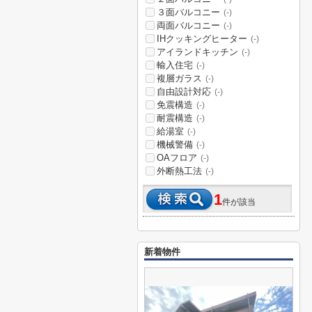
３面バルコニー
(-)
両面バルコニー
(-)
IHクッキングヒーター
(-)
アイランドキッチン
(-)
輸入住宅
(-)
複層ガラス
(-)
自由設計対応
(-)
免震構造
(-)
耐震構造
(-)
給湯室
(-)
機械警備
(-)
OAフロア
(-)
外断熱工法
(-)
1
件が該当
新着物件