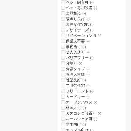
ペット飼育可
(-)
ペット専用設備
(-)
楽器相談
(-)
陽当り良好
(-)
閑静な住宅地
(-)
デザイナーズ
(-)
リノベーション済
(-)
保証人不要
(-)
事務所可
(-)
２人入居可
(-)
バリアフリー
(-)
分割可
(-)
分譲タイプ
(-)
管理人常駐
(-)
眺望良好
(-)
二世帯住宅
(-)
フリーレント
(-)
カードキー
(-)
オープンハウス
(-)
外国人可
(-)
ガスコンロ設置可
(-)
ルームシェア可
(-)
学生向け
(-)
カップル向け
(-)