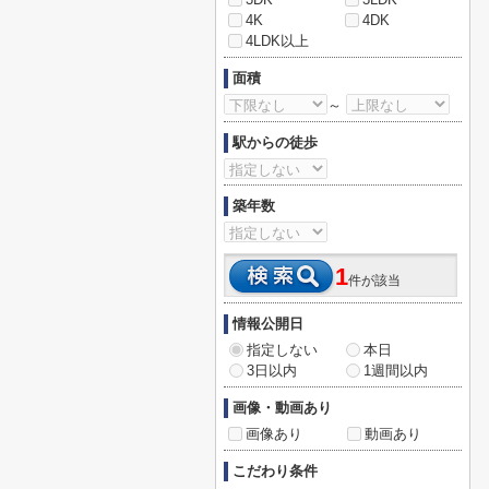
4K
4DK
4LDK以上
面積
～
駅からの徒歩
築年数
1
件が該当
情報公開日
指定しない
本日
3日以内
1週間以内
画像・動画あり
画像あり
動画あり
こだわり条件