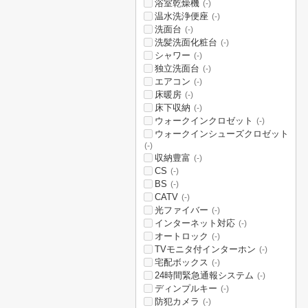
浴室乾燥機
(-)
温水洗浄便座
(-)
洗面台
(-)
洗髪洗面化粧台
(-)
シャワー
(-)
独立洗面台
(-)
エアコン
(-)
床暖房
(-)
床下収納
(-)
ウォークインクロゼット
(-)
ウォークインシューズクロゼット
(-)
収納豊富
(-)
CS
(-)
BS
(-)
CATV
(-)
光ファイバー
(-)
インターネット対応
(-)
オートロック
(-)
TVモニタ付インターホン
(-)
宅配ボックス
(-)
24時間緊急通報システム
(-)
ディンプルキー
(-)
防犯カメラ
(-)