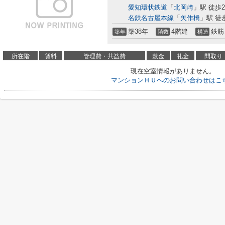
愛知環状鉄道
「
北岡崎
」駅 徒歩2
名鉄名古屋本線
「
矢作橋
」駅 徒
築38年
4階建
鉄筋
築年
階数
構造
所在階
賃料
管理費・共益費
敷金
礼金
間取り
現在空室情報がありません。
マンションＨＵへのお問い合わせはこ