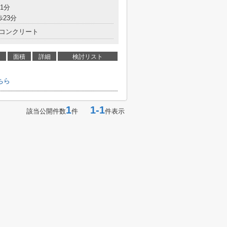
1分
歩23分
コンクリート
面積
詳細
検討リスト
ちら
1
1-1
該当公開件数
件
件表示