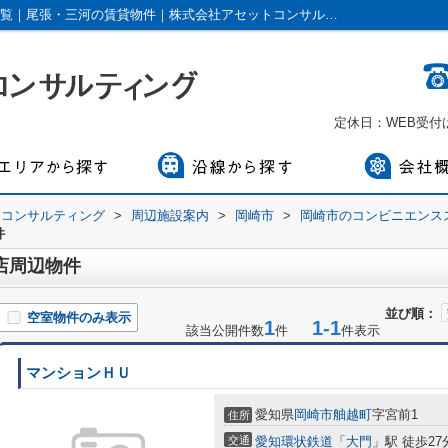
セブンイレブン 岡崎橋目町店周辺の物件一覧｜尾張・三河の賃貸物件｜株式会社アセットコンサルティング
定休日：WEB受
トコンサルティング
>
周辺施設案内
>
岡崎市
>
岡崎市のコンビニエンス
件
店周辺物件
並び順：
空室物件のみ表示
1
1-1
該当公開件数
件
件表示
マンションＨＵ
愛知県
岡崎市
舳越町
字宮前1
住所
交通
愛知環状鉄道
「
大門
」駅 徒歩27