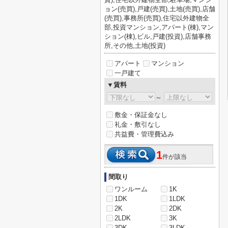
ョン(売買),戸建(売買),土地(売買),店舗
(売買),事務所(売買),住宅以外建物全
部,投資マンション,アパート(棟),マン
ション(棟),ビル,戸建(投資),店舗事務
所,その他,土地(投資)
アパート
マンション
一戸建て
▼賃料
～
敷金・保証金なし
礼金・敷引なし
共益費・管理費込み
1
件が該当
間取り
ワンルーム
1K
1DK
1LDK
2K
2DK
2LDK
3K
3DK
3LDK