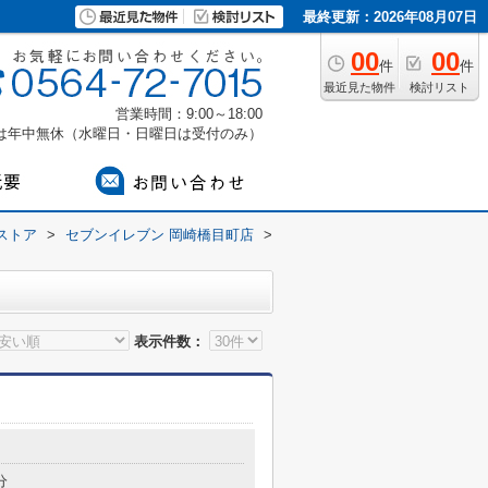
最終更新：2026年08月07日
00
00
件
件
最近見た物件
検討リスト
営業時間：9:00～18:00
付は年中無休（水曜日・日曜日は受付のみ）
ストア
>
セブンイレブン 岡崎橋目町店
>
表示件数：
分