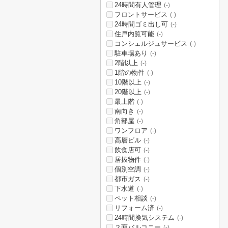
24時間有人管理
(-)
フロントサービス
(-)
24時間ゴミ出し可
(-)
住戸内覧可能
(-)
コンシェルジュサービス
(-)
駐車場あり
(-)
2階以上
(-)
1階の物件
(-)
10階以上
(-)
20階以上
(-)
最上階
(-)
南向き
(-)
角部屋
(-)
ワンフロア
(-)
高層ビル
(-)
飲食店可
(-)
居抜物件
(-)
個別空調
(-)
都市ガス
(-)
下水道
(-)
ペット相談
(-)
リフォーム済
(-)
24時間換気システム
(-)
２面バルコニー
(-)