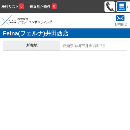
0
0
検討リスト
最近見た物件
お問合せ
Felna(フェルナ)井田西店
所在地
愛知県岡崎市井田西町7-9