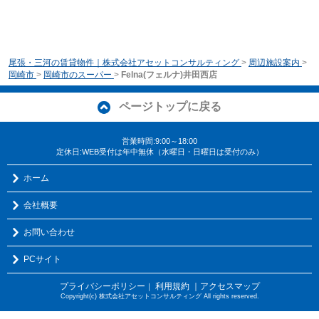
尾張・三河の賃貸物件｜株式会社アセットコンサルティング
>
周辺施設案内
>
岡崎市
>
岡崎市のスーパー
>
Felna(フェルナ)井田西店
ページトップに戻る
営業時間:9:00～18:00
定休日:WEB受付は年中無休（水曜日・日曜日は受付のみ）
ホーム
会社概要
お問い合わせ
PCサイト
プライバシーポリシー
利用規約
｜アクセスマップ
｜
Copyright(c) 株式会社アセットコンサルティング All rights reserved.