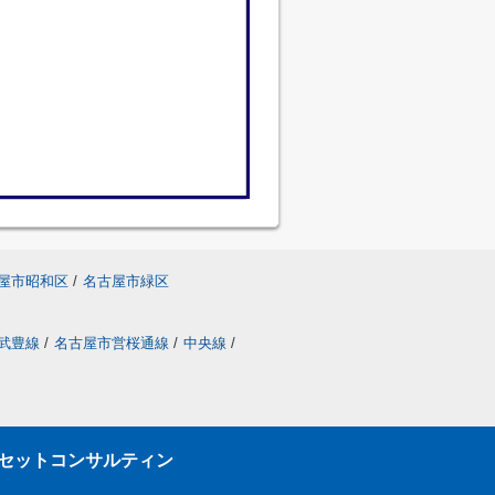
屋市昭和区
/
名古屋市緑区
武豊線
/
名古屋市営桜通線
/
中央線
/
セットコンサルティン