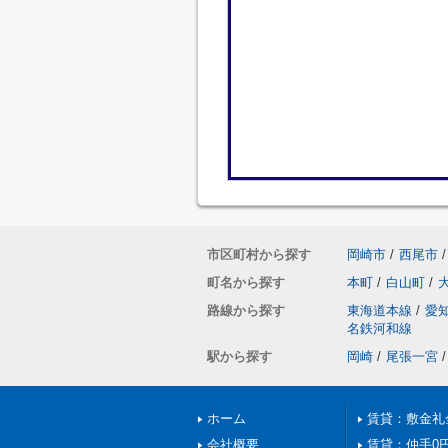
市区町村から探す
岡崎市
/
西尾市
/
町名から探す
本町
/
白山町
/
路線から探す
東海道本線
/
愛
名鉄河和線
駅から探す
岡崎
/
尾張一宮
/
ホーム
賃貸：敷金礼
会社概要
賃貸：仲手0