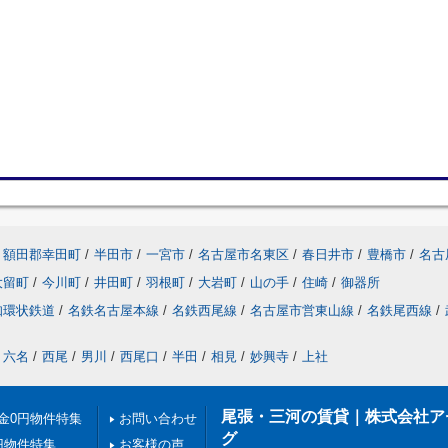
額田郡幸田町
/
半田市
/
一宮市
/
名古屋市名東区
/
春日井市
/
豊橋市
/
名古
大留町
/
今川町
/
井田町
/
羽根町
/
大岩町
/
山の手
/
住崎
/
御器所
知環状鉄道
/
名鉄名古屋本線
/
名鉄西尾線
/
名古屋市営東山線
/
名鉄尾西線
/
六名
/
西尾
/
男川
/
西尾口
/
半田
/
相見
/
妙興寺
/
上社
尾張・三河の賃貸｜株式会社ア
金0円物件特集
お問い合わせ
グ
円物件特集
お客様の声