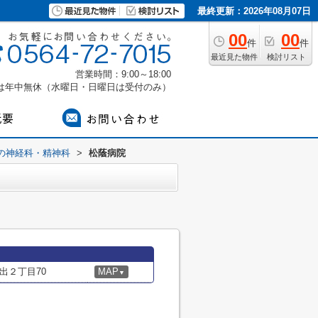
最終更新：2026年08月07日
00
00
件
件
最近見た物件
検討リスト
営業時間：9:00～18:00
付は年中無休（水曜日・日曜日は受付のみ）
の神経科・精神科
>
松蔭病院
出２丁目70
MAP
▼