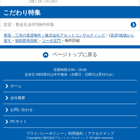
1階 / 1K / 20.28㎡
こだわり特集
賃貸：敷金礼金0円物件特集
尾張・三河の賃貸物件｜株式会社アセットコンサルティング
>
(賃貸)地域から
探す
>
額田郡幸田町
>
コーポ北門
>
物件詳細
ページトップに戻る
営業時間:9:00～18:00
定休日:WEB受付は年中無休（水曜日・日曜日は受付のみ）
ホーム
会社概要
お問い合わせ
PCサイト
プライバシーポリシー
利用規約
｜アクセスマップ
｜
Copyright(c) 株式会社アセットコンサルティング All rights reserved.