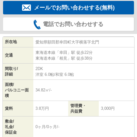
メールでお問い合わせする(無料)
電話でお問い合わせする
所在地
愛知県
額田郡幸田町
大字横落
字北門
東海道本線
「
幸田
」駅 徒歩22分
交通
東海道本線
「
相見
」駅 徒歩38分
間取り/
2DK
詳細
洋室 6.0帖
/
和室 6.0帖
面積/
バルコニー面
34.82㎡/-
積
管理費・
賃料
3.8万円
3,000円
共益費
敷金/
礼金/
0ヶ月/0ヶ月/-
保証金