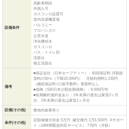
高齢者相談
外国人可
ガスコンロ設置可
室内洗濯機置場
バルコニー
設備条件
プロパンガス
公営水道
浄化槽排水
ガスコンロ
バス・トイレ別
洗面台
独立洗面台
■保証会社（日本セーフティー）：初回保証料 月額総
賃料の50％（下限20,000円） 月額利用料1,230円
（継続保証料+口振手数料）更新料なし
備考
■保険（SBI日本少額短期保険）：8,000円/年
■短期解約違約金あり：1年未満の退去は家賃2ヶ月
分、2年未満の退去は家賃1ヶ月分
設備(その他)
敷地内倉庫有り
定額補修分担金:5万円 鍵交換代:1万6,500円 Aサポー
条件(その他)
ト（24時間緊急対応サービス）:770円（月額）