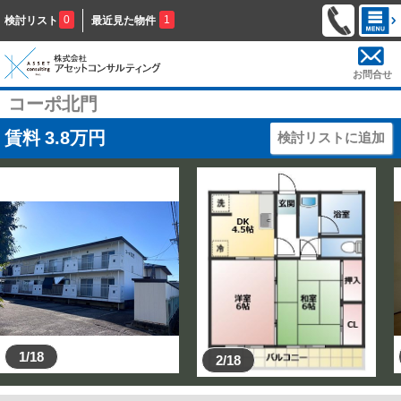
0
1
検討リスト
最近見た物件
お問合せ
コーポ北門
賃料
3.8
万円
検討リストに追加
1/18
2/18