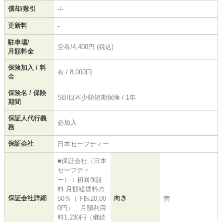
償却/敷引
-/-
更新料
-
駐車場/
空有/4,400円 (税込)
月額料金
保険加入 / 料
有 / 8,000円
金
保険名 / 保険
SBI日本少額短期保険 / 1年
期間
保証人代行義
必加入
務
保証会社
日本セーフティー
■保証会社（日本
セーフティ
ー）：初回保証
料 月額総賃料の
保証会社詳細
向き
50％（下限20,00
南
0円） 月額利用
料1,230円（継続