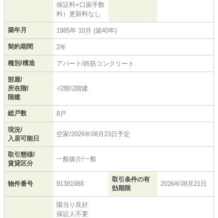
保証料+口振手数
料）更新料なし
築年月
1985年 10月 (築40年)
契約期間
2年
種別/構造
アパート/鉄筋コンクリート
部屋/
所在階/
-/2階/2階建
階建
総戸数
8戸
現況/
空家/2026年08月23日予定
入居可能日
取引態様/
一般媒介/一般
賃貸区分
取引条件の有
物件番号
91381988
2026年08月21日
効期限
陽当り良好
保証人不要