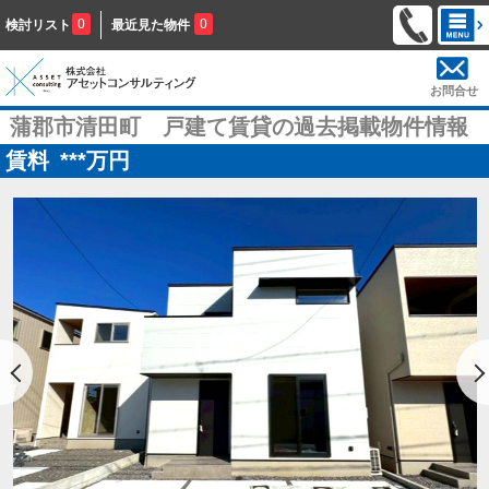
0
0
検討リスト
最近見た物件
お問合せ
蒲郡市清田町 戸建て賃貸の過去掲載物件情報
賃料
***
万円