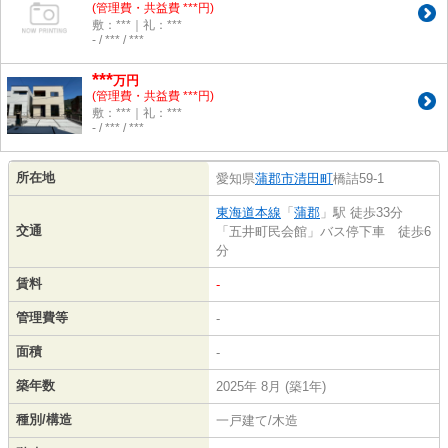
(管理費・共益費 ***円)
敷：***｜礼：***
- / *** / ***
***
万円
(管理費・共益費 ***円)
敷：***｜礼：***
- / *** / ***
所在地
愛知県
蒲郡市
清田町
橋詰59‐1
東海道本線
「
蒲郡
」駅 徒歩33分
交通
「五井町民会館」バス停下車 徒歩6
分
賃料
-
管理費等
-
面積
-
築年数
2025年 8月 (築1年)
種別/構造
一戸建て/木造