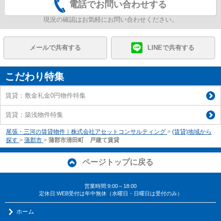
電話でお問い合わせする
現況の確認はお気軽にお問い合わせください。
メールで共有する
LINEで共有する
こだわり特集
賃貸：敷金礼金0円物件特集
賃貸：築浅物件特集
尾張・三河の賃貸物件｜株式会社アセットコンサルティング
>
(賃貸)地域から
探す
>
蒲郡市
>
蒲郡市清田町 戸建て賃貸
ページトップに戻る
営業時間:9:00～18:00
定休日:WEB受付は年中無休（水曜日・日曜日は受付のみ）
ホーム