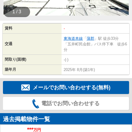
1 / 3
賃料
-
東海道本線
「
蒲郡
」駅 徒歩33分
交通
「五井町民会館」バス停下車 徒歩6
分
間取り(面積)
-(-)
築年月
2025年 8月(築1年)
メールでお問い合わせする(無料)
電話でお問い合わせする
過去掲載物件一覧
***
万円