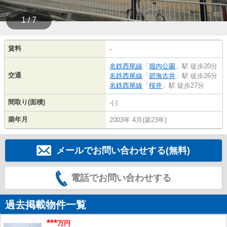
1 / 7
賃料
-
名鉄西尾線
「
堀内公園
」駅 徒歩20分
交通
名鉄西尾線
「
碧海古井
」駅 徒歩26分
名鉄西尾線
「
桜井
」駅 徒歩27分
間取り(面積)
-(-)
築年月
2003年 4月(築23年)
メールでお問い合わせする(無料)
電話でお問い合わせする
過去掲載物件一覧
***
万円