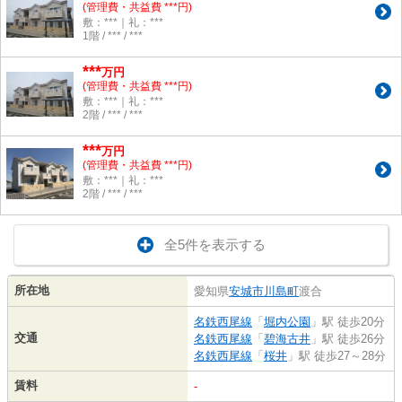
(管理費・共益費 ***円)
敷：***｜礼：***
1階 / *** / ***
***
万円
(管理費・共益費 ***円)
敷：***｜礼：***
2階 / *** / ***
***
万円
(管理費・共益費 ***円)
敷：***｜礼：***
2階 / *** / ***
全5件を表示する
所在地
愛知県
安城市
川島町
渡合
名鉄西尾線
「
堀内公園
」駅 徒歩20分
交通
名鉄西尾線
「
碧海古井
」駅 徒歩26分
名鉄西尾線
「
桜井
」駅 徒歩27～28分
賃料
-