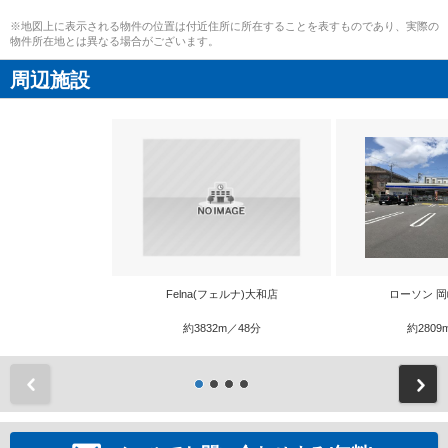
※地図上に表示される物件の位置は付近住所に所在することを表すものであり、実際の
物件所在地とは異なる場合がございます。
周辺施設
Felna(フェルナ)大和店
ローソン 
約3832m／48分
約2809
前