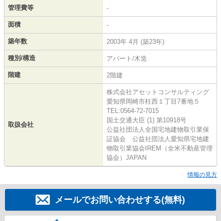
管理費等
-
面積
-
築年数
2003年 4月 (築23年)
種別/構造
アパート/木造
階建
2階建
株式会社アセットコンサルティング
愛知県岡崎市柱西１丁目7番地５
TEL:0564-72-7015
国土交通大臣 (1) 第10918号
取扱会社
公益社団法人全国宅地建物取引業保
証協会 公益社団法人愛知県宅地建
物取引業協会IREM（全米不動産管理
協会）JAPAN
情報の見方
メールでお問い合わせする(無料)