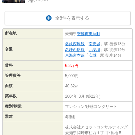
2階 / *** / ***
全8件を表示する
所在地
愛知県
安城市
東新町
名鉄西尾線
「
南安城
」駅 徒歩13分
交通
名鉄西尾線
「
北安城
」駅 徒歩14分
東海道本線
「
安城
」駅 徒歩14分
賃料
6.3万円
管理費等
5,000円
面積
40.32㎡
築年数
2004年 3月 (築22年)
種別/構造
マンション/鉄筋コンクリート
階建
4階建
株式会社アセットコンサルティング
愛知県岡崎市柱西１丁目7番地５