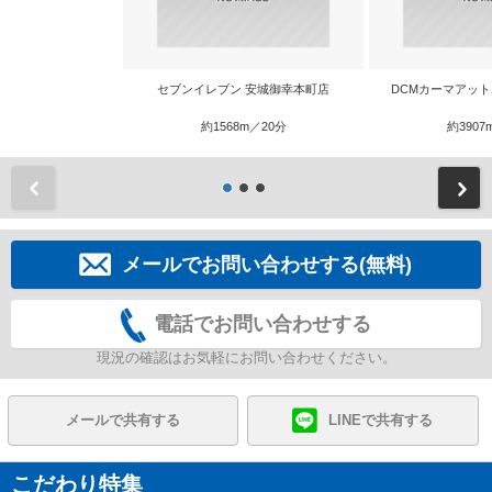
セブンイレブン 安城御幸本町店
DCMカーマアッ
約1568m／20分
約3907
前
メールでお問い合わせする(無料)
電話でお問い合わせする
現況の確認はお気軽にお問い合わせください。
メールで共有する
LINEで共有する
こだわり特集