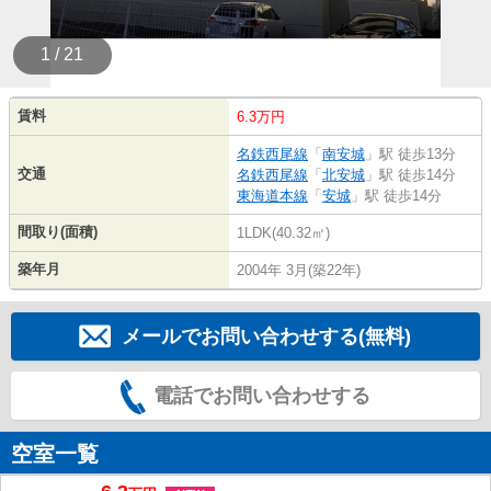
1 / 21
賃料
6.3万円
名鉄西尾線
「
南安城
」駅 徒歩13分
交通
名鉄西尾線
「
北安城
」駅 徒歩14分
東海道本線
「
安城
」駅 徒歩14分
間取り(面積)
1LDK(40.32㎡)
築年月
2004年 3月(築22年)
メールでお問い合わせする(無料)
電話でお問い合わせする
空室一覧