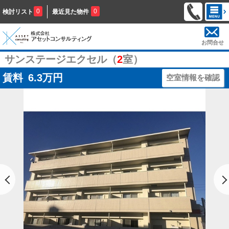
0
0
検討リスト
最近見た物件
お問合せ
サンステージエクセル（
2
室）
賃料
6.3
万円
空室情報を確認