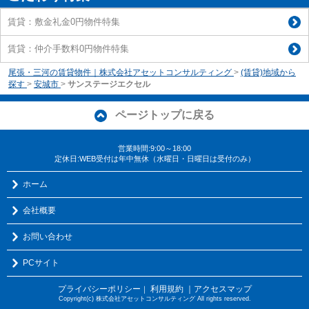
賃貸：敷金礼金0円物件特集
賃貸：仲介手数料0円物件特集
尾張・三河の賃貸物件｜株式会社アセットコンサルティング
>
(賃貸)地域から
探す
>
安城市
>
サンステージエクセル
ページトップに戻る
営業時間:9:00～18:00
定休日:WEB受付は年中無休（水曜日・日曜日は受付のみ）
ホーム
会社概要
お問い合わせ
PCサイト
プライバシーポリシー
利用規約
｜アクセスマップ
｜
Copyright(c) 株式会社アセットコンサルティング All rights reserved.