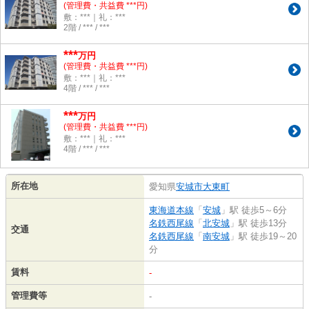
(管理費・共益費 ***円)
敷：***｜礼：***
2階 / *** / ***
***
万円
(管理費・共益費 ***円)
敷：***｜礼：***
4階 / *** / ***
***
万円
(管理費・共益費 ***円)
敷：***｜礼：***
4階 / *** / ***
所在地
愛知県
安城市
大東町
東海道本線
「
安城
」駅 徒歩5～6分
名鉄西尾線
「
北安城
」駅 徒歩13分
交通
名鉄西尾線
「
南安城
」駅 徒歩19～20
分
賃料
-
管理費等
-