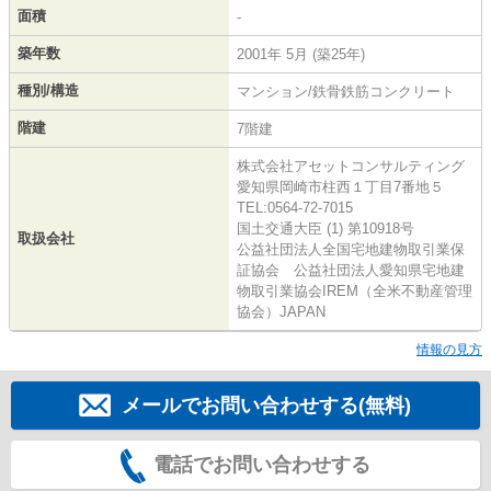
面積
-
築年数
2001年 5月 (築25年)
種別/構造
マンション/鉄骨鉄筋コンクリート
階建
7階建
株式会社アセットコンサルティング
愛知県岡崎市柱西１丁目7番地５
TEL:0564-72-7015
国土交通大臣 (1) 第10918号
取扱会社
公益社団法人全国宅地建物取引業保
証協会 公益社団法人愛知県宅地建
物取引業協会IREM（全米不動産管理
協会）JAPAN
情報の見方
メールでお問い合わせする(無料)
電話でお問い合わせする