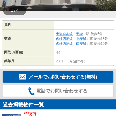
1 / 4
賃料
-
東海道本線
「
安城
」駅 徒歩6分
交通
名鉄西尾線
「
北安城
」駅 徒歩13分
名鉄西尾線
「
南安城
」駅 徒歩19分
間取り(面積)
-(-)
築年月
2001年 5月(築25年)
メールでお問い合わせする(無料)
電話でお問い合わせする
過去掲載物件一覧
***
万円