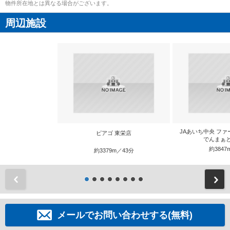
物件所在地とは異なる場合がございます。
周辺施設
JAあいち中央 フ
ピアゴ 東栄店
でんまぁ
約3847
約3379m／43分
前
メールでお問い合わせする(無料)