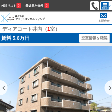
0
0
検討リスト
最近見た物件
お問合せ
ディアコート井内（
1
室）
賃料
5.6万円
空室情報を確認