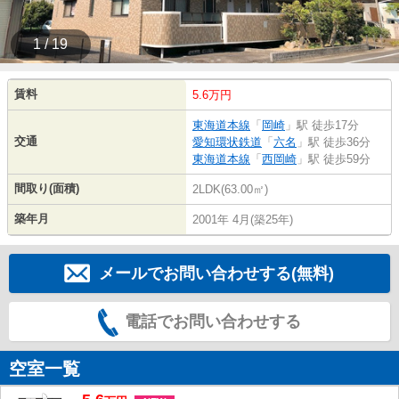
1 / 19
賃料
5.6万円
東海道本線
「
岡崎
」駅 徒歩17分
交通
愛知環状鉄道
「
六名
」駅 徒歩36分
東海道本線
「
西岡崎
」駅 徒歩59分
間取り(面積)
2LDK(63.00㎡)
築年月
2001年 4月(築25年)
メールでお問い合わせする(無料)
電話でお問い合わせする
空室一覧