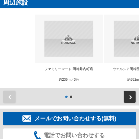
周辺施設
ファミリーマート 岡崎井内町店
ウエルシア岡崎
約236m／3分
約882
前
メールでお問い合わせする(無料)
電話でお問い合わせする