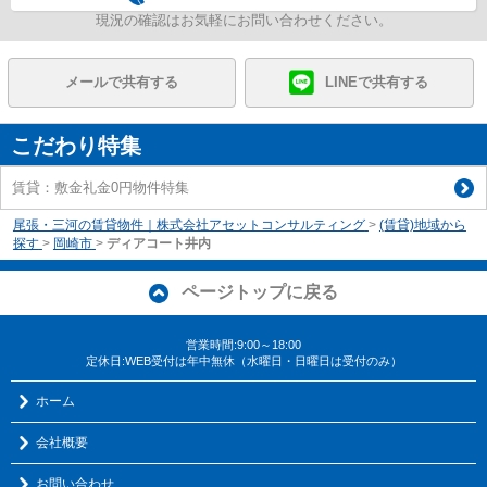
現況の確認はお気軽にお問い合わせください。
メールで共有する
LINEで共有する
こだわり特集
賃貸：敷金礼金0円物件特集
尾張・三河の賃貸物件｜株式会社アセットコンサルティング
>
(賃貸)地域から
探す
>
岡崎市
>
ディアコート井内
ページトップに戻る
営業時間:9:00～18:00
定休日:WEB受付は年中無休（水曜日・日曜日は受付のみ）
ホーム
会社概要
お問い合わせ