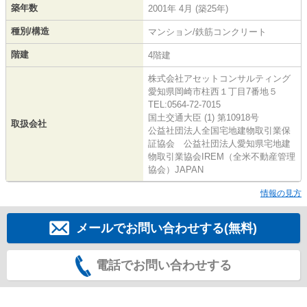
築年数
2001年 4月 (築25年)
種別/構造
マンション/鉄筋コンクリート
階建
4階建
株式会社アセットコンサルティング
愛知県岡崎市柱西１丁目7番地５
TEL:0564-72-7015
国土交通大臣 (1) 第10918号
取扱会社
公益社団法人全国宅地建物取引業保
証協会 公益社団法人愛知県宅地建
物取引業協会IREM（全米不動産管理
協会）JAPAN
情報の見方
メールでお問い合わせする(無料)
電話でお問い合わせする