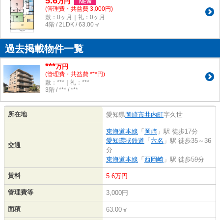
5.6
万
円
NEW
(管理費・共益費 3,000円)
敷：0ヶ月｜礼：0ヶ月
4階 / 2LDK / 63.00㎡
過去掲載物件一覧
***
万円
(管理費・共益費 ***円)
敷：***｜礼：***
3階 / *** / ***
所在地
愛知県
岡崎市
井内町
字久世
東海道本線
「
岡崎
」駅 徒歩17分
愛知環状鉄道
「
六名
」駅 徒歩35～36
交通
分
東海道本線
「
西岡崎
」駅 徒歩59分
賃料
5.6万円
管理費等
3,000円
面積
63.00㎡