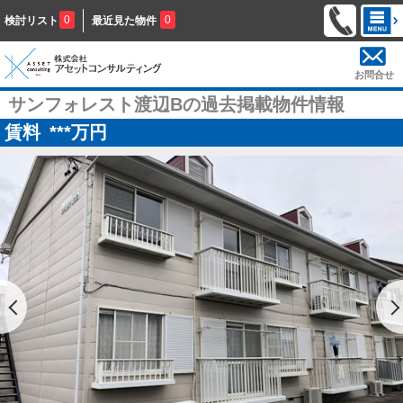
0
0
検討リスト
最近見た物件
お問合せ
サンフォレスト渡辺Bの過去掲載物件情報
賃料
***
万円