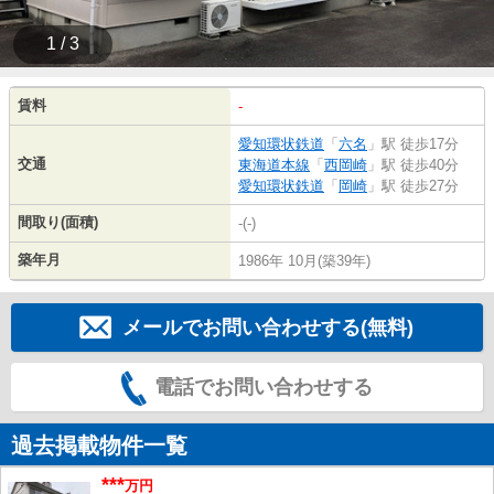
1 / 3
賃料
-
愛知環状鉄道
「
六名
」駅 徒歩17分
交通
東海道本線
「
西岡崎
」駅 徒歩40分
愛知環状鉄道
「
岡崎
」駅 徒歩27分
間取り(面積)
-(-)
築年月
1986年 10月(築39年)
メールでお問い合わせする(無料)
電話でお問い合わせする
過去掲載物件一覧
***
万円