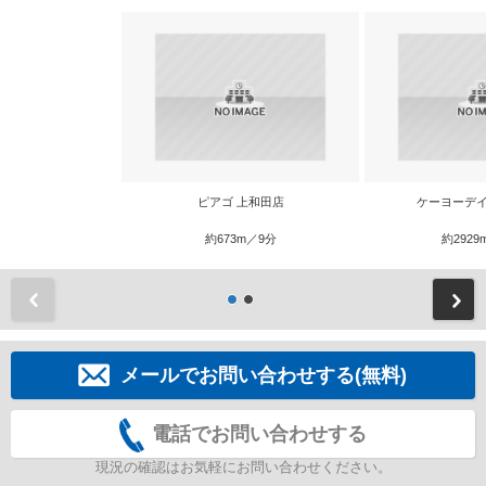
ピアゴ 上和田店
ケーヨーデイ
約673m／9分
約2929
前
メールでお問い合わせする(無料)
電話でお問い合わせする
現況の確認はお気軽にお問い合わせください。