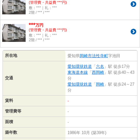
(管理費・共益費 ***円)
敷：***｜礼：***
2階 / *** / ***
***
万円
(管理費・共益費 ***円)
敷：***｜礼：***
2階 / *** / ***
所在地
愛知県
岡崎市
法性寺町
字池田
愛知環状鉄道
「
六名
」駅 徒歩17分
東海道本線
「
西岡崎
」駅 徒歩40～43
交通
分
愛知環状鉄道
「
岡崎
」駅 徒歩24～27
分
賃料
-
管理費等
-
面積
-
築年数
1986年 10月 (築39年)