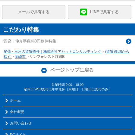
メールで共有する
LINEで共有する
こだわり特集
賃貸：仲介手数料0円物件特集
尾張・三河の賃貸物件｜株式会社アセットコンサルティング
>
(賃貸)地域から
探す
>
岡崎市
>
サンフォレスト渡辺B
ページトップに戻る
営業時間:9:00～18:00
定休日:WEB受付は年中無休（水曜日・日曜日は受付のみ）
ホーム
会社概要
お問い合わせ
PCサイト