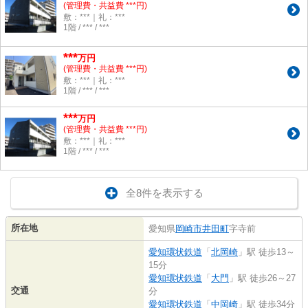
(管理費・共益費 ***円)
敷：***｜礼：***
1階 / *** / ***
***
万円
(管理費・共益費 ***円)
敷：***｜礼：***
1階 / *** / ***
***
万円
(管理費・共益費 ***円)
敷：***｜礼：***
1階 / *** / ***
全8件を表示する
所在地
愛知県
岡崎市
井田町
字寺前
愛知環状鉄道
「
北岡崎
」駅 徒歩13～
15分
愛知環状鉄道
「
大門
」駅 徒歩26～27
交通
分
愛知環状鉄道
「
中岡崎
」駅 徒歩34分