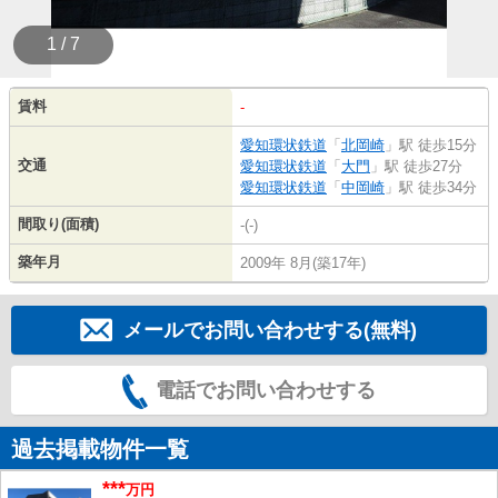
1 / 7
賃料
-
愛知環状鉄道
「
北岡崎
」駅 徒歩15分
交通
愛知環状鉄道
「
大門
」駅 徒歩27分
愛知環状鉄道
「
中岡崎
」駅 徒歩34分
間取り(面積)
-(-)
築年月
2009年 8月(築17年)
メールでお問い合わせする(無料)
電話でお問い合わせする
過去掲載物件一覧
***
万円