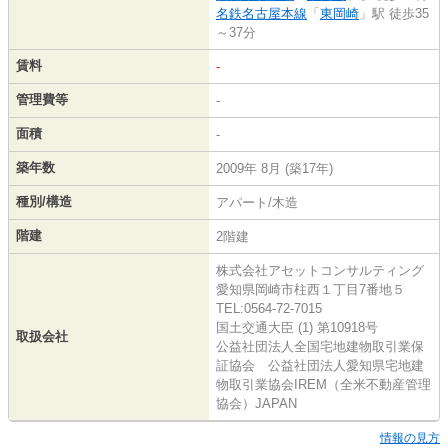
名鉄名古屋本線
「
東岡崎
」駅 徒歩35
～37分
賃料
-
管理費等
-
面積
-
築年数
2009年 8月 (築17年)
種別/構造
アパート/木造
階建
2階建
株式会社アセットコンサルティング
愛知県岡崎市柱西１丁目7番地５
TEL:0564-72-7015
国土交通大臣 (1) 第10918号
取扱会社
公益社団法人全国宅地建物取引業保
証協会 公益社団法人愛知県宅地建
物取引業協会IREM（全米不動産管理
協会）JAPAN
情報の見方