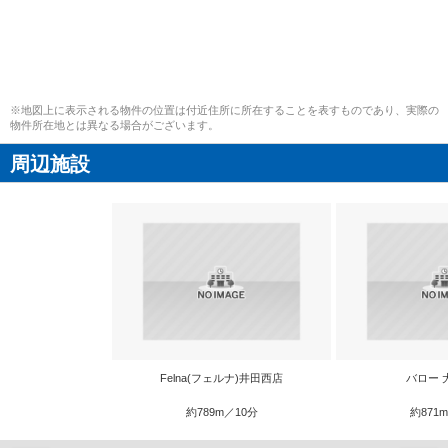
※地図上に表示される物件の位置は付近住所に所在することを表すものであり、実際の
物件所在地とは異なる場合がございます。
周辺施設
Felna(フェルナ)井田西店
バロー 
約789m／10分
約871