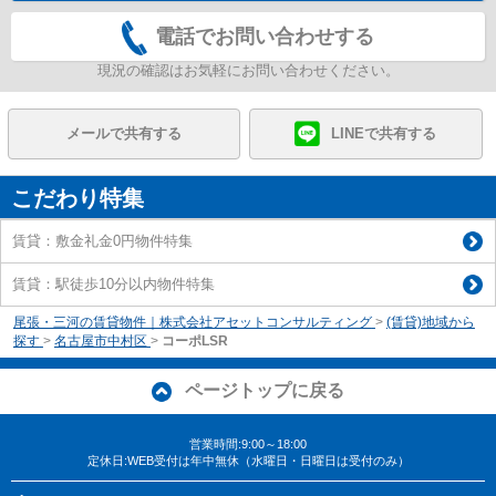
電話でお問い合わせする
現況の確認はお気軽にお問い合わせください。
メールで共有する
LINEで共有する
こだわり特集
賃貸：敷金礼金0円物件特集
賃貸：駅徒歩10分以内物件特集
尾張・三河の賃貸物件｜株式会社アセットコンサルティング
>
(賃貸)地域から
探す
>
名古屋市中村区
>
コーポLSR
ページトップに戻る
営業時間:9:00～18:00
定休日:WEB受付は年中無休（水曜日・日曜日は受付のみ）