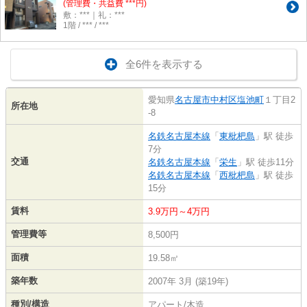
(管理費・共益費 ***円)
敷：***｜礼：***
1階 / *** / ***
全6件を表示する
愛知県
名古屋市中村区
塩池町
１丁目2
所在地
-8
名鉄名古屋本線
「
東枇杷島
」駅 徒歩
7分
交通
名鉄名古屋本線
「
栄生
」駅 徒歩11分
名鉄名古屋本線
「
西枇杷島
」駅 徒歩
15分
賃料
3.9万円～4万円
管理費等
8,500円
面積
19.58㎡
築年数
2007年 3月 (築19年)
種別/構造
アパート/木造