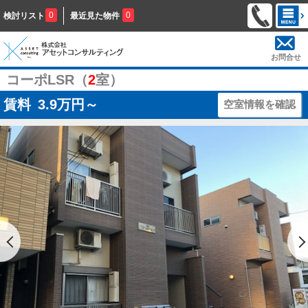
0
0
検討リスト
最近見た物件
お問合せ
コーポLSR（
2
室）
賃料
3.9
万円～
空室情報を確認