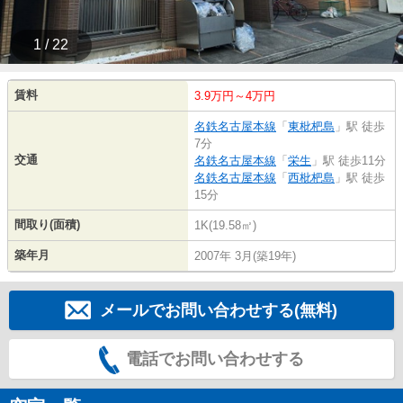
1 / 22
賃料
3.9万円～4万円
名鉄名古屋本線
「
東枇杷島
」駅 徒歩
7分
交通
名鉄名古屋本線
「
栄生
」駅 徒歩11分
名鉄名古屋本線
「
西枇杷島
」駅 徒歩
15分
間取り(面積)
1K(19.58㎡)
築年月
2007年 3月(築19年)
メールでお問い合わせする(無料)
電話でお問い合わせする