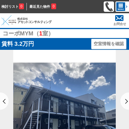
0
0
検討リスト
最近見た物件
お問合せ
コーポMYM（
1
室）
賃料
3.2万円
空室情報を確認