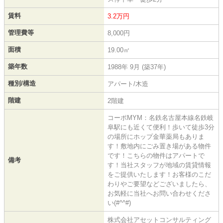
賃料
3.2万円
管理費等
8,000円
面積
19.00㎡
築年数
1988年 9月 (築37年)
種別/構造
アパート/木造
階建
2階建
コーポMYM：名鉄名古屋本線名鉄岐
阜駅にも近くて便利！歩いて徒歩3分
の場所にホップ金華薬局もありま
す！敷地内にごみ置き場がある物件
です！こちらの物件はアパートで
備考
す！当社スタッフが地域の賃貸情報
をご提供いたします！お客様のこだ
わりやご要望などございましたら、
お気軽に当社へお問い合わせくださ
い(#^^#)
株式会社アセットコンサルティング