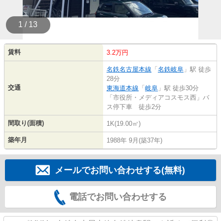
1 / 13
賃料
3.2万円
名鉄名古屋本線
「
名鉄岐阜
」駅 徒歩
28分
交通
東海道本線
「
岐阜
」駅 徒歩30分
「市役所・メディアコスモス西」バ
ス停下車 徒歩2分
間取り(面積)
1K(19.00㎡)
築年月
1988年 9月(築37年)
メールでお問い合わせする(無料)
電話でお問い合わせする