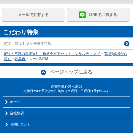
メールで共有する
LINEで共有する
こだわり特集
賃貸：敷金礼金0円物件特集
尾張・三河の賃貸物件｜株式会社アセットコンサルティング
>
(賃貸)地域から
探す
>
岐阜市
>
コーポMYM
ページトップに戻る
営業時間:9:00～18:00
定休日:WEB受付は年中無休（水曜日・日曜日は受付のみ）
ホーム
会社概要
お問い合わせ