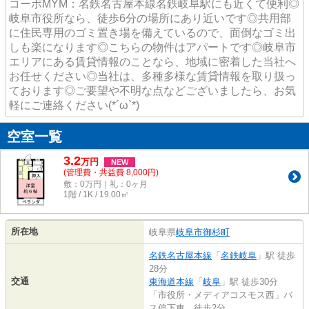
コーポMYM：名鉄名古屋本線名鉄岐阜駅にも近くて便利◎
岐阜市役所なら、徒歩6分の場所にあり近いです◎共用部
に住民専用のゴミ置き場を備えているので、面倒なゴミ出
しも楽になります◎こちらの物件はアパートです◎岐阜市
エリアにある賃貸情報のことなら、地域に密着した当社へ
お任せください◎当社は、多種多様な賃貸情報を取り扱っ
ております◎ご要望や不明な点などございましたら、お気
軽にご連絡ください(*´ω`*)
空室一覧
3.2
万
円
NEW
(管理費・共益費 8,000円)
敷：0万円｜礼：0ヶ月
1階 / 1K / 19.00㎡
所在地
岐阜県
岐阜市
御杉町
名鉄名古屋本線
「
名鉄岐阜
」駅 徒歩
28分
交通
東海道本線
「
岐阜
」駅 徒歩30分
「市役所・メディアコスモス西」バ
ス停下車 徒歩2分