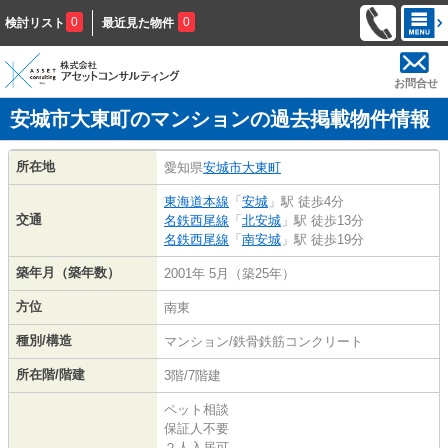
0
0
検討リスト
最近見た物件
お問合せ
安城市大東町のマンションの過去掲載物件情報
所在地
愛知県
安城市
大東町
東海道本線
「
安城
」駅 徒歩4分
交通
名鉄西尾線
「
北安城
」駅 徒歩13分
名鉄西尾線
「
南安城
」駅 徒歩19分
築年月（築年数）
2001年 5月（築25年）
方位
南東
種別/構造
マンション/鉄骨鉄筋コンクリート
所在階/階建
3階/7階建
ペット相談
保証人不要
２人入居可